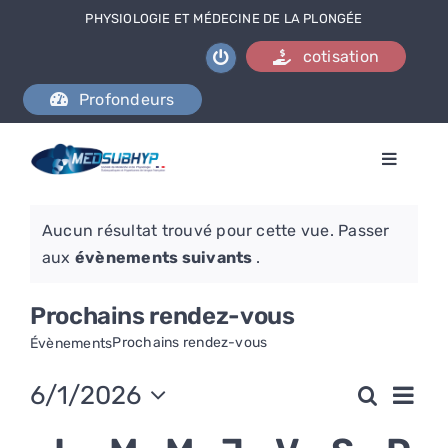
Passer
PHYSIOLOGIE ET MÉDECINE DE LA PLONGÉE
au
cotisation
contenu
Profondeurs
Toggle
Naviga
L’association
Aucun résultat trouvé pour cette vue. Passer
Notice
aux
évènements suivants
.
Se documenter
Prochains rendez-vous
Formations
Prochains rendez-vous
Évènements
Activités
Na
6/1/2026
Recherc
Rech
Mois
Sélectionnez
de
Nous contacter