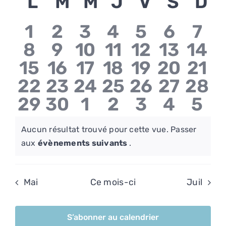
Calendrier
L
lundi
M
mardi
M
mercredi
J
jeudi
V
vendred
S
same
D
d
une
et
vu
date.
de
navi
Év
1
2
3
4
5
6
7
Évènements
8
9
10
11
12
13
14
de
15
16
17
18
19
20
21
vues
22
23
24
25
26
27
28
Évèn
29
30
1
2
3
4
5
Aucun résultat trouvé pour cette vue. Passer
Notice
aux
évènements suivants
.
Mai
Ce mois-ci
Juil
S’abonner au calendrier