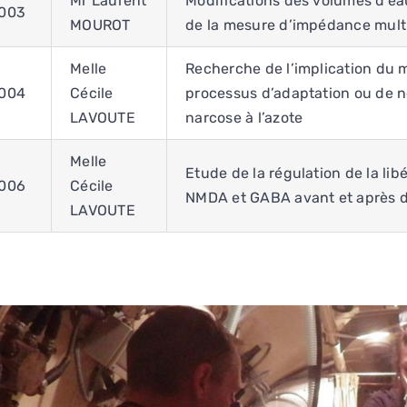
Mr Laurent
Modifications des volumes d’eau 
003
MOUROT
de la mesure d’impédance multi
Melle
Recherche de l’implication du 
004
Cécile
processus d’adaptation ou de ne
LAVOUTE
narcose à l’azote
Melle
Etude de la régulation de la lib
006
Cécile
NMDA et GABA avant et après de
LAVOUTE