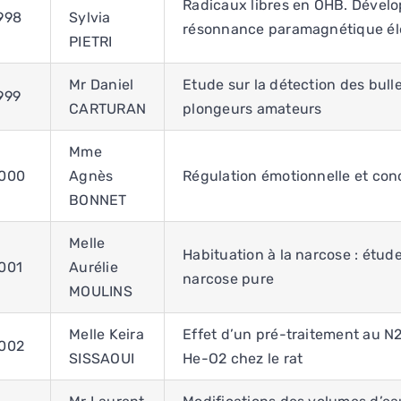
Radicaux libres en OHB. Dével
998
Sylvia
résonnance paramagnétique él
PIETRI
Mr Daniel
Etude sur la détection des bul
999
CARTURAN
plongeurs amateurs
Mme
000
Agnès
Régulation émotionnelle et cond
BONNET
Melle
Habituation à la narcose : étud
001
Aurélie
narcose pure
MOULINS
Melle Keira
Effet d’un pré-traitement au N2
002
SISSAOUI
He-O2 chez le rat