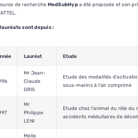
bourse de recherche
MedSubHyp
a été proposée et son pri
WATTEL.
lauréats sont depuis :
nnée
Lauréat
Etude
Mr Jean-
Etude des modalités d’activati
996
Claude
sous-marins à l’air comprimé
GRIS
Mr
Etude chez l’animal du rôle du
997
Philippe
accidents médullaires de déco
LENI
Melle