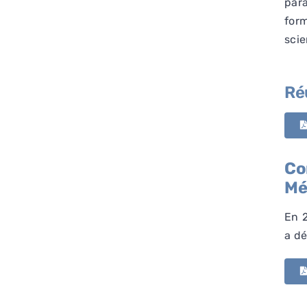
par
for
scie
Ré
Co
Mé
En 2
a dé