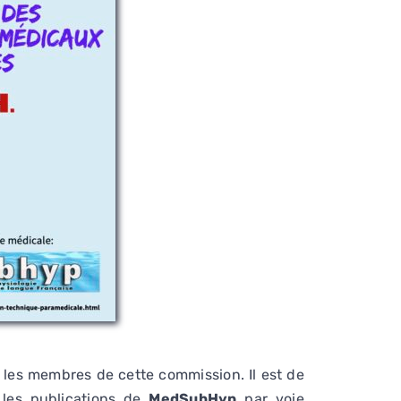
r les membres de cette commission. Il est de
 les publications de
MedSubHyp
par voie