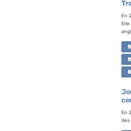
Tr
En 2
Elle
angl
Jo
ce
En 2
des 