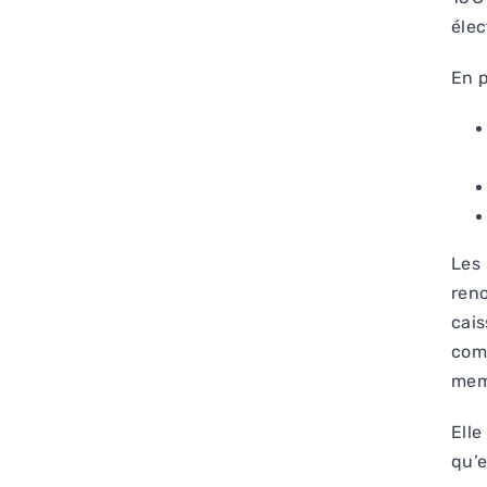
élec
En p
Les
ren
cai
com
memb
Elle
qu’e