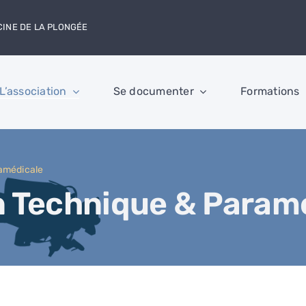
CINE DE LA PLONGÉE
L’association
Se documenter
Formations
amédicale
 Technique & Param