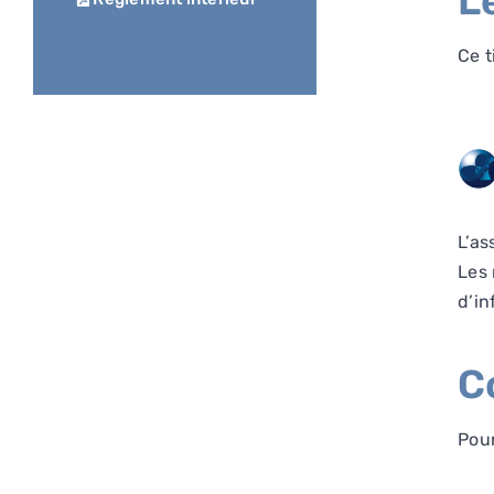
L
Ce t
L’as
Les 
d’in
C
Pour