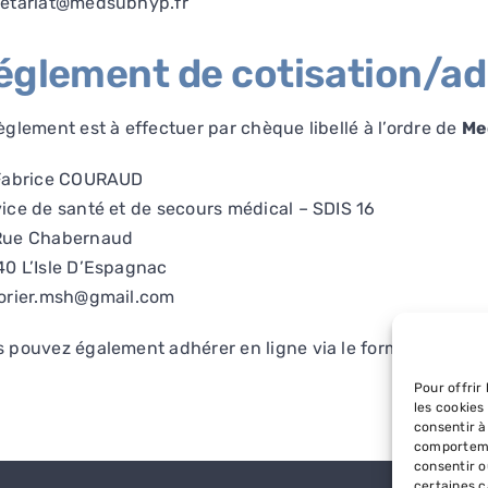
retariat@medsubhyp.fr
églement de cotisation/a
èglement est à effectuer par chèque libellé à l’ordre de
Me
 Fabrice COURAUD
ice de santé et de secours médical – SDIS 16
Rue Chabernaud
0 L’Isle D’Espagnac
sorier.msh@gmail.com
 pouvez également adhérer en ligne via le formulaire
Hell
Pour offrir
les cookies
consentir à
comportemen
consentir o
certaines c