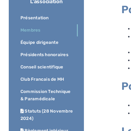
L’association
P
Présentation
Membres
Équipe dirigeante
Présidents honoraires
Conseil scientifique
Club Francais de MH
P
Commission Technique
& Paramédicale
Statuts (28 Novembre
2024)
Règlement intérieur