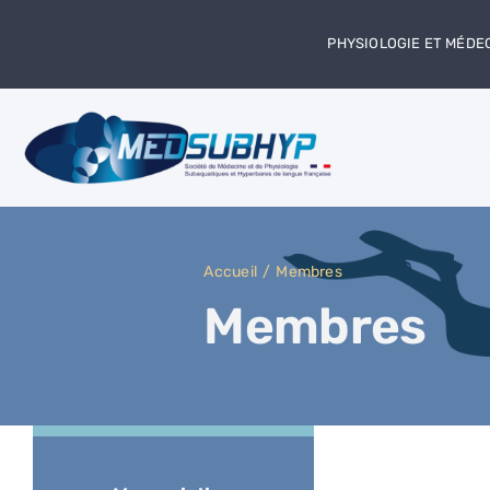
Passer
au
PHYSIOLOGIE ET MÉDE
contenu
Accueil
Membres
Membres