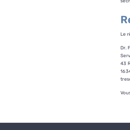
sec
R
Le r
Dr.
Serv
43 
1634
tre
Vous