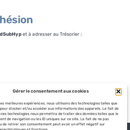
dhésion
dSubHyp
et à adresser au Trésorier :
Gérer le consentement aux cookies
o Asso
ci-dessus en suivant la procédure d’adhésion.
 les meilleures expériences, nous utilisons des technologies telles que
 pour stocker et/ou accéder aux informations des appareils. Le fait de
 ces technologies nous permettra de traiter des données telles que le
t de navigation ou les ID uniques sur ce site. Le fait de ne pas
u de retirer son consentement peut avoir un effet négatif sur
aractéristiques et fonctions.