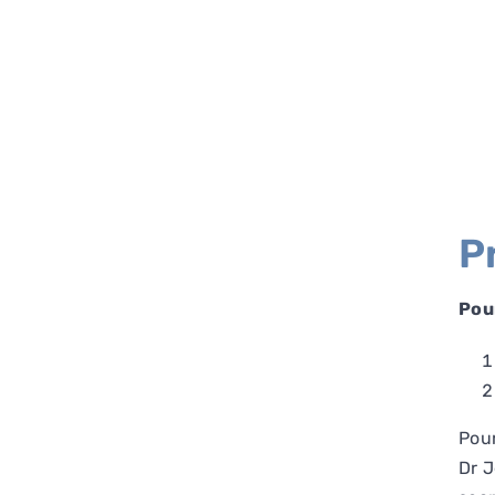
P
Pou
Pour
Dr J