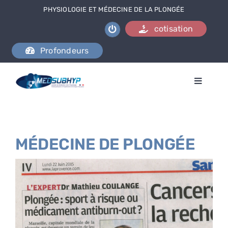
Passer
PHYSIOLOGIE ET MÉDECINE DE LA PLONGÉE
au
cotisation
contenu
Profondeurs
Toggle
Naviga
L’association
Se documenter
MÉDECINE DE PLONGÉE
Formations
Activités
Nous contacter