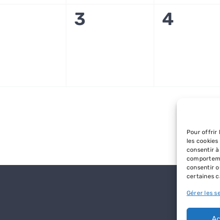
0
0
3
4
vènement,
évènement,
évène
Pour offrir
les cookies
consentir à
comportemen
consentir o
certaines c
Gérer les s
Ac