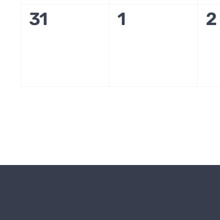
0
0
0
31
1
2
évènement,
évènement,
é