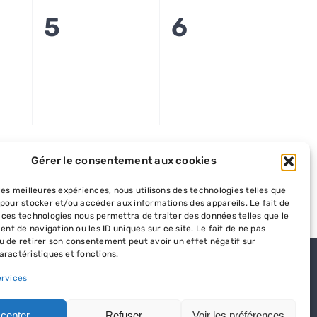
0
0
5
6
ment,
évènement,
évènement,
Gérer le consentement aux cookies
S’abonner au calendrier
 les meilleures expériences, nous utilisons des technologies telles que
 pour stocker et/ou accéder aux informations des appareils. Le fait de
 ces technologies nous permettra de traiter des données telles que le
t de navigation ou les ID uniques sur ce site. Le fait de ne pas
u de retirer son consentement peut avoir un effet négatif sur
aractéristiques et fonctions.
ervices
cepter
Refuser
Voir les préférences