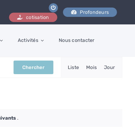
Profondeurs
cotisation
Activités
Nous contacter
Navigat
Chercher
Liste
Mois
Jour
de
vues
Évènem
ivants
.