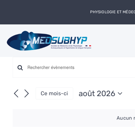
Passer
au
PHYSIOLOGIE ET MÉDE
contenu
Recherche
Saisir
mot-
et
clé.
août 2026
Ce mois-ci
Rechercher
Sélectionnez
Évènements
navigation
une
par
date.
Aucun r
mot-
de
clé.