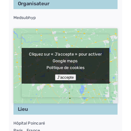
Organisateur
Medsubhyp
Cliquez sur « J’accepte » pour activer
Cliquez sur « J’accepte » pour activer
Google maps
Google maps
Politique de cookies
Politique de cookies
J’accepte
J’accepte
Lieu
Hôpital Poincaré
Paris
,
France