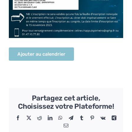
Ajouter au calendrier
Partagez cet article,
Choisissez votre Plateforme!
Facebook
X
Reddit
LinkedIn
WhatsApp
Telegram
Tumblr
Pinterest
Vk
Xing
Email