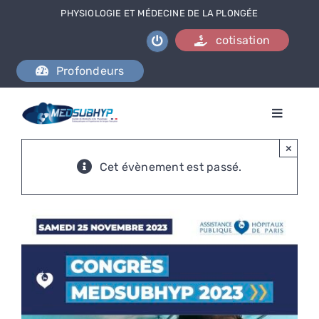
Passer
PHYSIOLOGIE ET MÉDECINE DE LA PLONGÉE
au
cotisation
contenu
Profondeurs
Toggle
Naviga
L’association
×
Cet évènement est passé.
Se documenter
Formations
Activités
Nous contacter