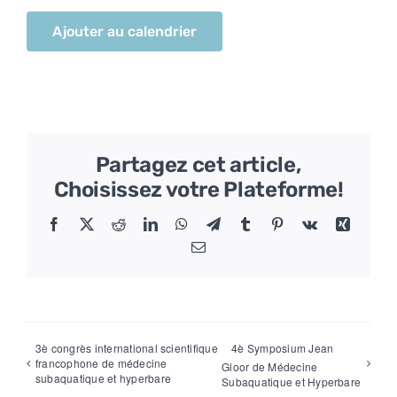
Ajouter au calendrier
Partagez cet article,
Choisissez votre Plateforme!
Facebook
X
Reddit
LinkedIn
WhatsApp
Telegram
Tumblr
Pinterest
Vk
Xing
Email
3è congrès international scientifique
4è Symposium Jean
francophone de médecine
Gloor de Médecine
subaquatique et hyperbare
Subaquatique et Hyperbare