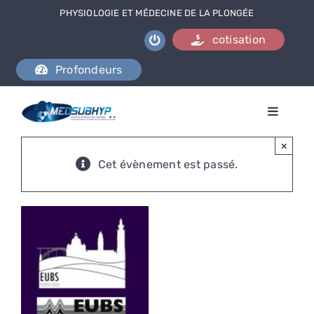
Passer
PHYSIOLOGIE ET MÉDECINE DE LA PLONGÉE
au
cotisation
contenu
Profondeurs
Toggle
Naviga
L’association
×
Cet évènement est passé.
Se documenter
Formations
Activités
Nous contacter